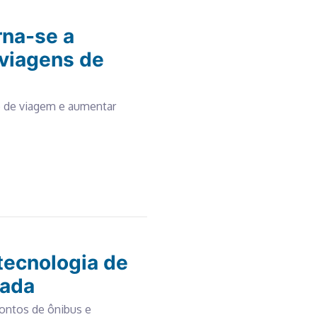
rna-se a
a viagens de
po de viagem e aumentar
tecnologia de
zada
ontos de ônibus e