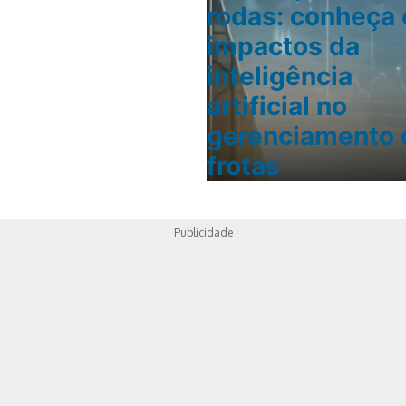
rodas: conheça 
impactos da
inteligência
artificial no
gerenciamento 
frotas
Publicidade