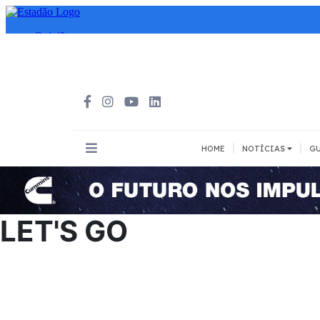
|
|
HOME
NOTÍCIAS
GU
INOVAÇÃO
MEIOS DE 
Todos
Todos
LET'S GO
A pé
Bicicleta
Cargas
Carro