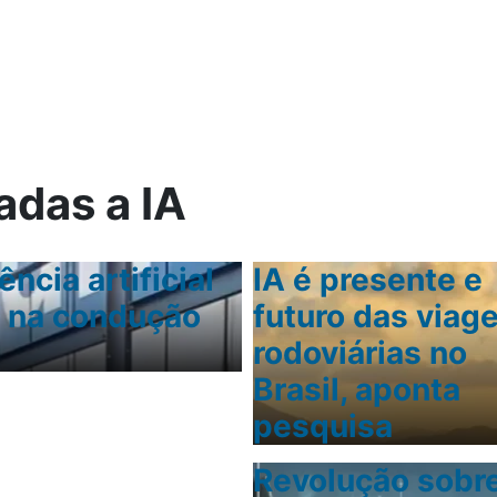
ica
adas a IA
ência artificial
Brasil supera m
IA é presente e
s na condução
para gestão de 
futuro das viag
pesquisa
rodoviárias no
Brasil, aponta
pesquisa
Revolução sobr