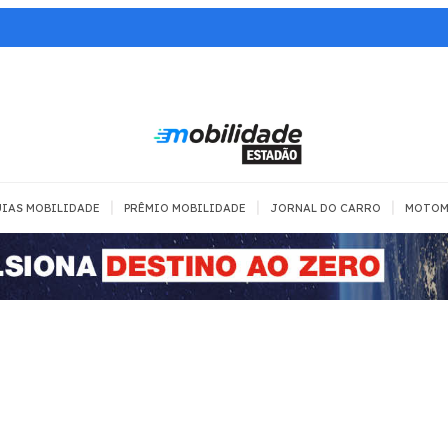
|
|
|
IAS MOBILIDADE
PRÊMIO MOBILIDADE
JORNAL DO CARRO
MOTOM
TRANSPORTE
MOBILIDADE COM
MOBILIDADE 
SEGURANÇA
Todos
Todos
Dia a dia
Trânsito
Empreender
Urbana
Se divertir