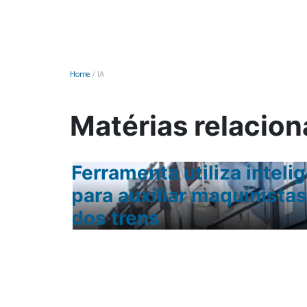
Monociclo
Moto
Ônibus
Home
/
IA
Patinete
Scooter elétr
Matérias relacion
de
Ferramenta utiliza intelig
em
para auxiliar maquinista
dos trens