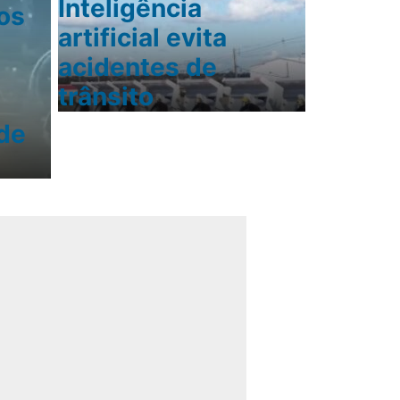
Inteligência
os
artificial evita
acidentes de
trânsito
de