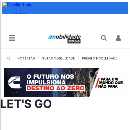
|
|
|
|
HOME
NOTÍCIAS
GUIAS MOBILIDADE
PRÊMIO MOBILIDADE
JO
LET'S GO