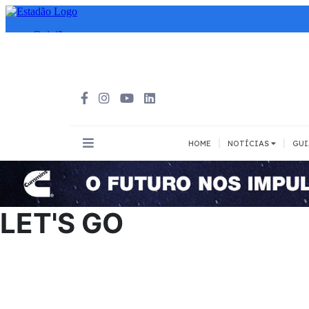
|
|
HOME
NOTÍCIAS
GUI
INOVAÇÃO
MEIOS DE 
Todos
Todos
LET'S GO
A pé
Bicicleta
Cargas
Carro