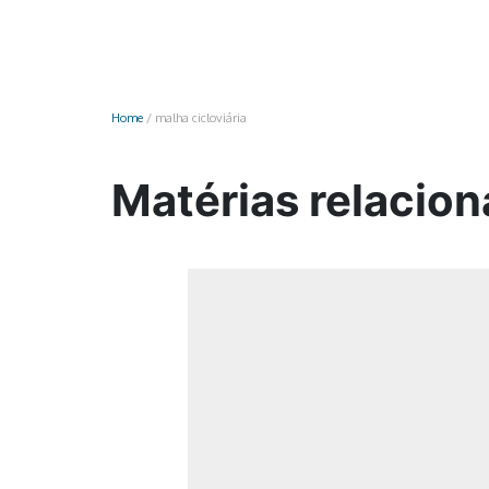
Monociclo
Moto
Ônibus
Home
/
malha cicloviária
Patinete
Scooter elétr
Matérias relacion