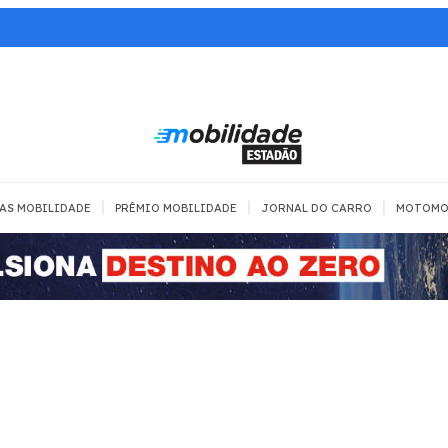
|
|
|
AS MOBILIDADE
PRÊMIO MOBILIDADE
JORNAL DO CARRO
MOTOMO
TRANSPORTE
MOBILIDADE COM
MOBILIDADE 
SEGURANÇA
Todos
Todos
Dia a dia
Trânsito
Empreender
Urbana
Se divertir