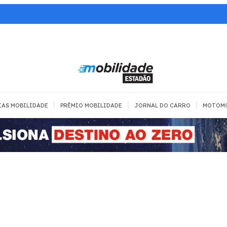
|
|
|
IAS MOBILIDADE
PRÊMIO MOBILIDADE
JORNAL DO CARRO
MOTOM
TRANSPORTE
MOBILIDADE COM
MOBILIDADE 
SEGURANÇA
Todos
Todos
Dia a dia
Trânsito
Empreender
Urbana
Se divertir