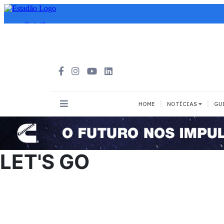
|
|
HOME
NOTÍCIAS
GU
INOVAÇÃO
MEIOS DE 
Todos
Todos
LET'S GO
A pé
Bicicleta
Cargas
Carro