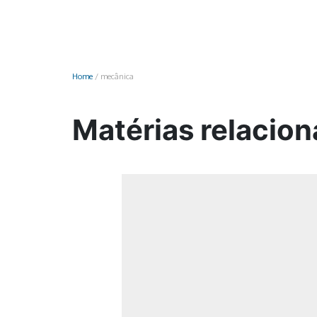
Monociclo
Moto
Ônibus
Home
/
mecânica
Patinete
Scooter elétr
Matérias relacio