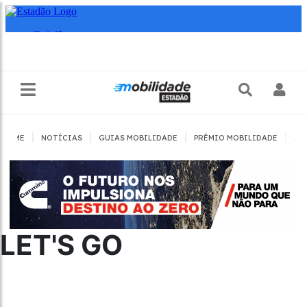
|
|
|
|
HOME
NOTÍCIAS
GUIAS MOBILIDADE
PRÊMIO MOBILIDADE
JO
LET'S GO