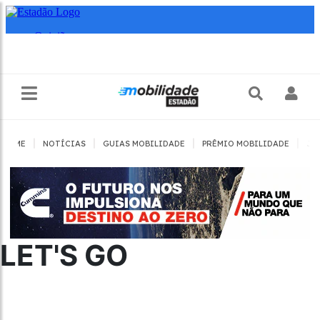
|
|
|
|
HOME
NOTÍCIAS
GUIAS MOBILIDADE
PRÊMIO MOBILIDADE
JO
LET'S GO