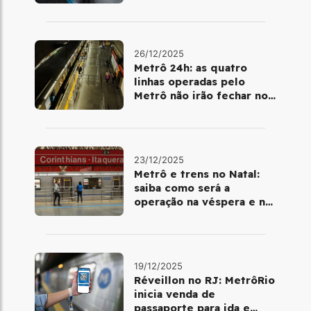
metrô
26/12/2025
Metrô 24h: as quatro
linhas operadas pelo
Metrô não irão fechar no
último final de semana do
ano
23/12/2025
Metrô e trens no Natal:
saiba como será a
operação na véspera e no
dia 25 de dezembro
19/12/2025
Réveillon no RJ: MetrôRio
inicia venda de
passaporte para ida e