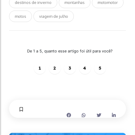
destinos de inverno
montanhas
motomotor
motos
viagem de julho
De 1 a 5, quanto esse artigo foi útil para você?
1
2
3
4
5