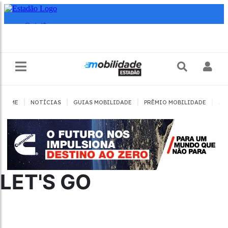
|
|
|
|
HOME
NOTÍCIAS
GUIAS MOBILIDADE
PRÊMIO MOBILIDADE
JO
LET'S GO