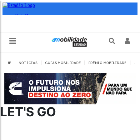
|
|
|
|
HOME
NOTÍCIAS
GUIAS MOBILIDADE
PRÊMIO MOBILIDADE
JO
LET'S GO