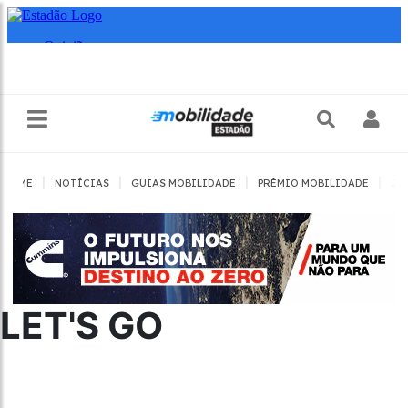
|
|
|
|
HOME
NOTÍCIAS
GUIAS MOBILIDADE
PRÊMIO MOBILIDADE
JO
LET'S GO