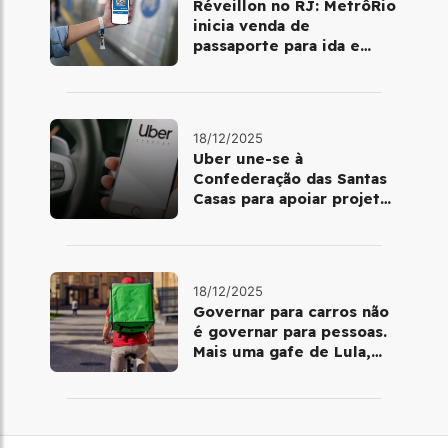
Réveillon no RJ: MetrôRio
inicia venda de
passaporte para ida e
volta de Copacabana
18/12/2025
Uber une-se à
Confederação das Santas
Casas para apoiar projetos
de mobilidade e
telemedicina
18/12/2025
Governar para carros não
é governar para pessoas.
Mais uma gafe de Lula,
desta vez com a bicicleta