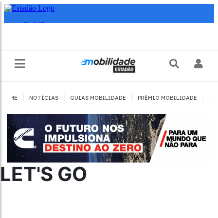
|
|
|
|
HOME
NOTÍCIAS
GUIAS MOBILIDADE
PRÊMIO MOBILIDADE
JO
LET'S GO