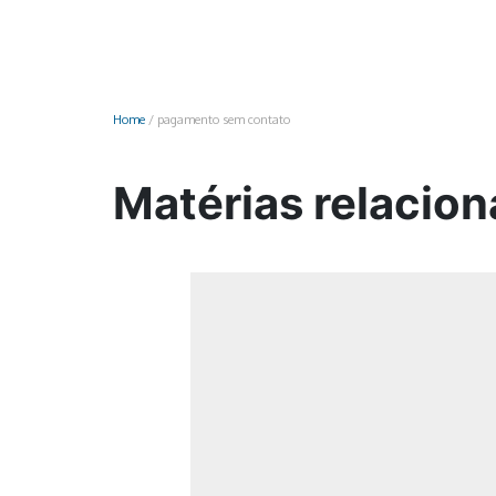
Monociclo
Moto
Ônibus
Home
/
pagamento sem contato
Patinete
Scooter elétr
Matérias relacio