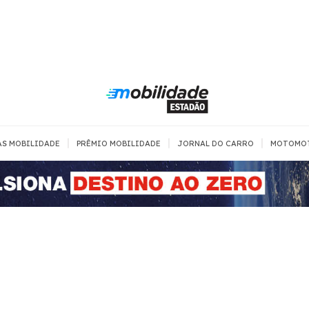
|
|
|
AS MOBILIDADE
PRÊMIO MOBILIDADE
JORNAL DO CARRO
MOTOMO
TRANSPORTE
MOBILIDADE COM
MOBILIDADE 
SEGURANÇA
Todos
Todos
Dia a dia
Trânsito
Empreender
Urbana
Se divertir