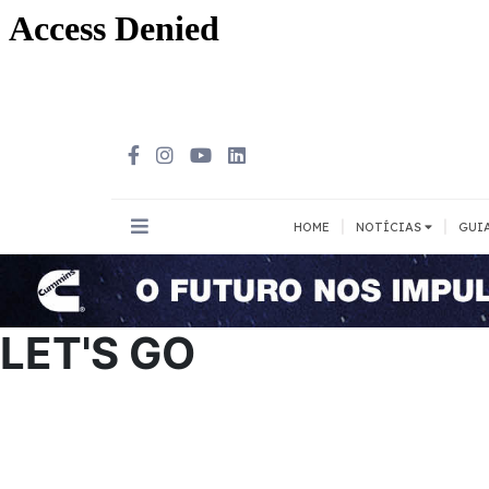
|
|
HOME
NOTÍCIAS
GUI
INOVAÇÃO
MEIOS DE 
Todos
Todos
LET'S GO
A pé
Bicicleta
Cargas
Carro