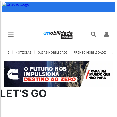
|
|
|
|
HOME
NOTÍCIAS
GUIAS MOBILIDADE
PRÊMIO MOBILIDADE
JO
LET'S GO