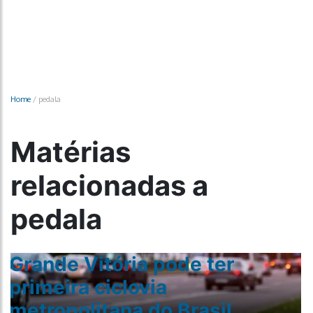
Home
/
pedala
Matérias
relacionadas a
pedala
Grande Vitória pode ter
primeira ciclovia
metropolitana do Brasil