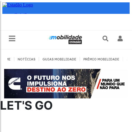
|
|
|
|
HOME
NOTÍCIAS
GUIAS MOBILIDADE
PRÊMIO MOBILIDADE
JO
LET'S GO