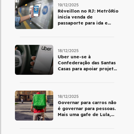
19/12/2025
Réveillon no RJ: MetrôRio
inicia venda de
passaporte para ida e
volta de Copacabana
18/12/2025
Uber une-se à
Confederação das Santas
Casas para apoiar projetos
de mobilidade e
telemedicina
18/12/2025
Governar para carros não
é governar para pessoas.
Mais uma gafe de Lula,
desta vez com a bicicleta