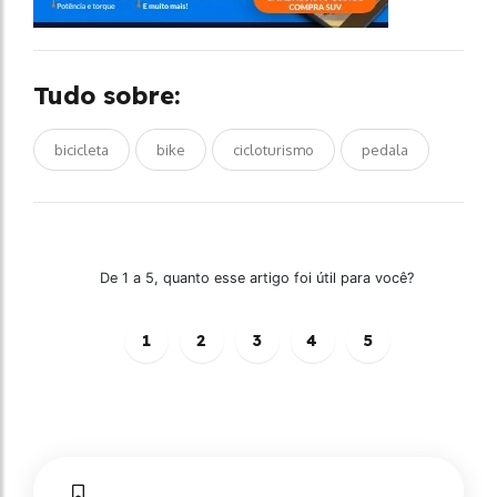
Tudo sobre:
bicicleta
bike
cicloturismo
pedala
De 1 a 5, quanto esse artigo foi útil para você?
1
2
3
4
5