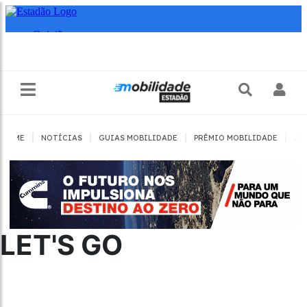
|
|
|
|
HOME
NOTÍCIAS
GUIAS MOBILIDADE
PRÊMIO MOBILIDADE
JO
LET'S GO