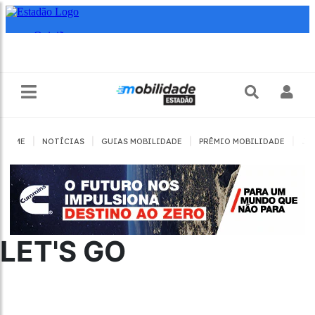
|
|
|
|
HOME
NOTÍCIAS
GUIAS MOBILIDADE
PRÊMIO MOBILIDADE
JO
LET'S GO