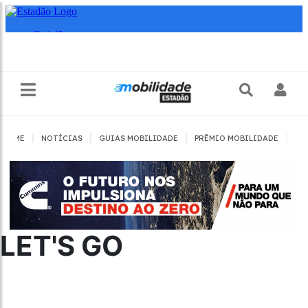
|
|
|
|
HOME
NOTÍCIAS
GUIAS MOBILIDADE
PRÊMIO MOBILIDADE
JO
LET'S GO