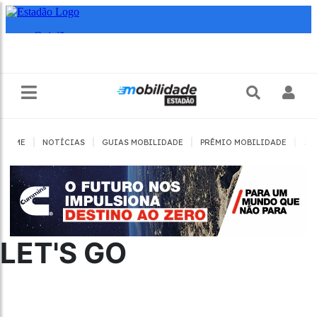
|
|
|
|
HOME
NOTÍCIAS
GUIAS MOBILIDADE
PRÊMIO MOBILIDADE
JO
LET'S GO