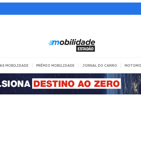
|
|
|
AS MOBILIDADE
PRÊMIO MOBILIDADE
JORNAL DO CARRO
MOTOMO
TRANSPORTE
MOBILIDADE COM
MOBILIDADE 
SEGURANÇA
Todos
Todos
Dia a dia
Trânsito
Empreender
Urbana
Se divertir