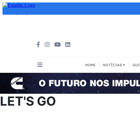
|
|
HOME
NOTÍCIAS
GUI
INOVAÇÃO
MEIOS DE 
Todos
Todos
LET'S GO
A pé
Bicicleta
Cargas
Carro