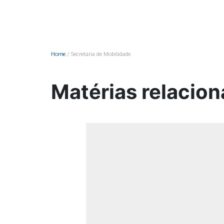
Monociclo
Moto
Ônibus
Home
/
Secretaria de Mobilidade
Patinete
Scooter elétr
Matérias relacion