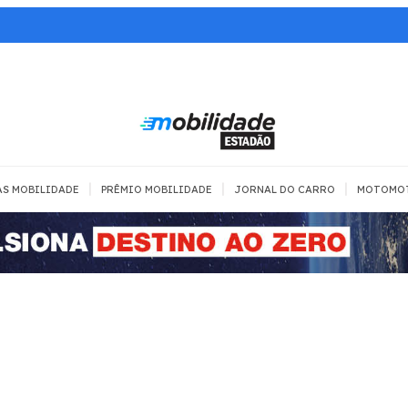
|
|
|
AS MOBILIDADE
PRÊMIO MOBILIDADE
JORNAL DO CARRO
MOTOMO
TRANSPORTE
MOBILIDADE COM
MOBILIDADE 
SEGURANÇA
Todos
Todos
Dia a dia
Trânsito
Empreender
Urbana
Se divertir