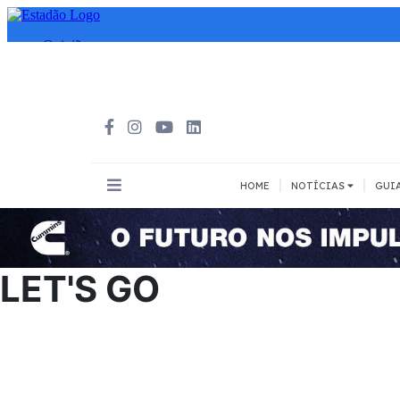
|
|
HOME
NOTÍCIAS
GUI
INOVAÇÃO
MEIOS DE 
Todos
Todos
LET'S GO
A pé
Bicicleta
Cargas
Carro