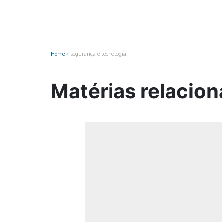
Monociclo
Moto
Ônibus
Home
/
segurança e tecnologia
Patinete
Scooter elétr
Matérias relacion