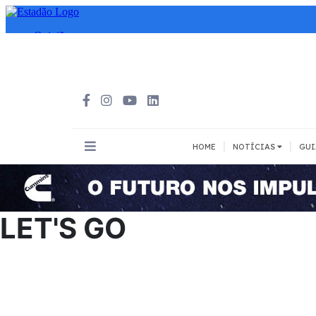
|
|
HOME
NOTÍCIAS
GUI
INOVAÇÃO
MEIOS DE 
Todos
Todos
LET'S GO
A pé
Bicicleta
Cargas
Carro