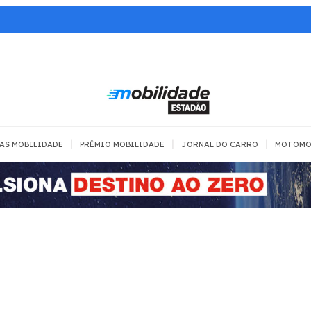
|
|
|
AS MOBILIDADE
PRÊMIO MOBILIDADE
JORNAL DO CARRO
MOTOMO
TRANSPORTE
MOBILIDADE COM
MOBILIDADE 
SEGURANÇA
Todos
Todos
Dia a dia
Trânsito
Empreender
Urbana
Se divertir