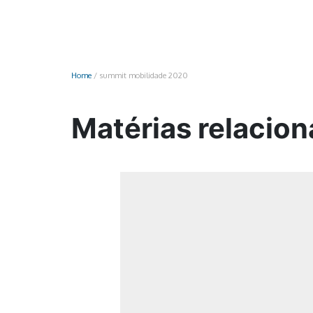
Monociclo
Moto
Ônibus
Home
/
summit mobilidade 2020
Patinete
Scooter elétr
Matérias relacio