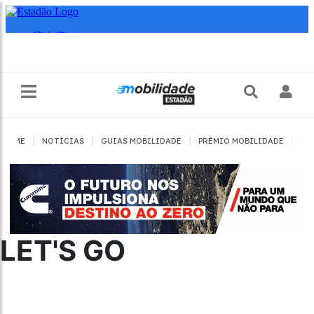
|
|
|
|
HOME
NOTÍCIAS
GUIAS MOBILIDADE
PRÊMIO MOBILIDADE
JO
LET'S GO