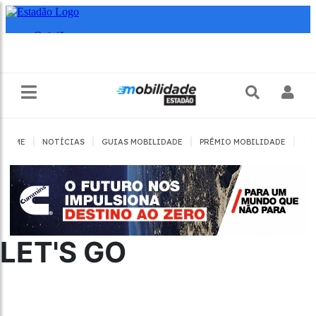
|
|
|
|
HOME
NOTÍCIAS
GUIAS MOBILIDADE
PRÊMIO MOBILIDADE
JO
LET'S GO