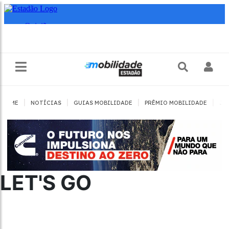
|
|
|
|
HOME
NOTÍCIAS
GUIAS MOBILIDADE
PRÊMIO MOBILIDADE
JO
LET'S GO