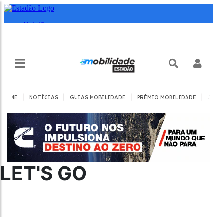
|
|
|
|
HOME
NOTÍCIAS
GUIAS MOBILIDADE
PRÊMIO MOBILIDADE
JO
LET'S GO