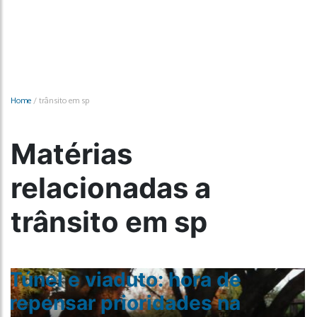
Home
/
trânsito em sp
Matérias
relacionadas a
trânsito em sp
Túnel e viaduto: hora de
repensar prioridades na