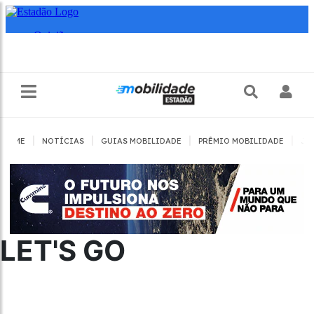
|
|
|
|
HOME
NOTÍCIAS
GUIAS MOBILIDADE
PRÊMIO MOBILIDADE
JO
LET'S GO