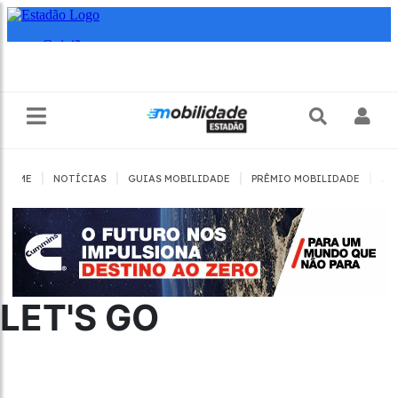
|
|
|
|
HOME
NOTÍCIAS
GUIAS MOBILIDADE
PRÊMIO MOBILIDADE
JO
LET'S GO