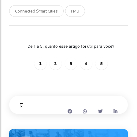
Connected Smart Cities
PMU
De 1 a 5, quanto esse artigo foi útil para você?
1
2
3
4
5