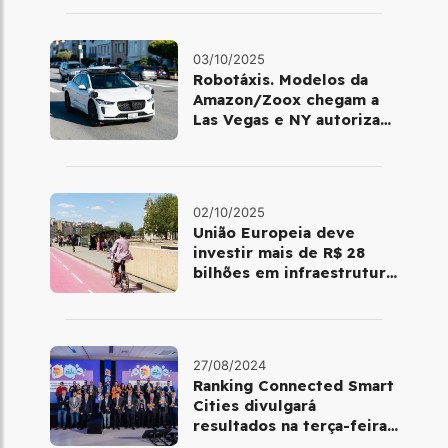
03/10/2025
Robotáxis. Modelos da
Amazon/Zoox chegam a
Las Vegas e NY autoriza
testes com veículos da
Waymo
02/10/2025
União Europeia deve
investir mais de R$ 28
bilhões em infraestrutura
para o ciclismo
27/08/2024
Ranking Connected Smart
Cities divulgará
resultados na terça-feira
(3/09)