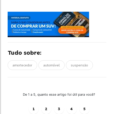
Tudo sobre:
amortecedor
automóvel
suspensão
De 1 a 5, quanto esse artigo foi útil para você?
1
2
3
4
5