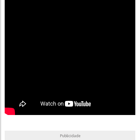
prolongar ou abreviar a vida útil do
amortecedor
.
Veja quando
mexer na suspensão do carro.
O que faz um amortecedor
em mau estado:
1 – Prejudica o conforto do motorista e de
passageiros.
2 – Reduz a segurança (aumentando, por exemplo, o
risco de aquaplanagem e capotamento).
Publicidade