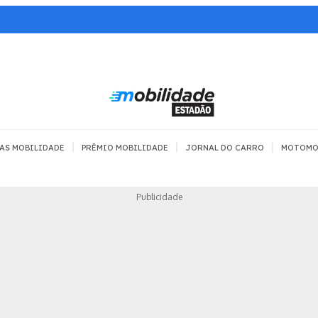
|
|
|
AS MOBILIDADE
PRÊMIO MOBILIDADE
JORNAL DO CARRO
MOTOMO
TRANSPORTE
MOBILIDADE COM
MOBILIDADE 
Publicidade
SEGURANÇA
Todos
Todos
Dia a dia
Trânsito
Empreender
Urbana
Se divertir