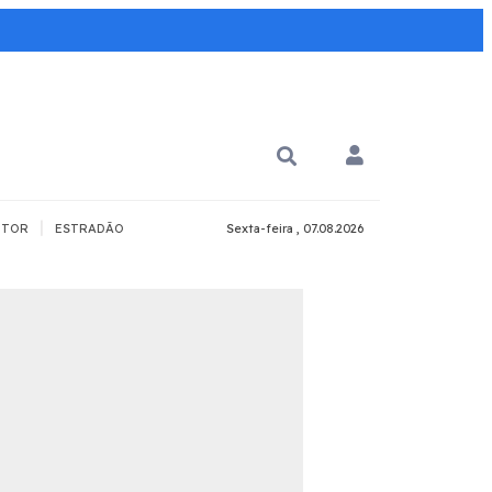
|
TOR
ESTRADÃO
Sexta-feira , 07.08.2026
PARA QUÊ?
PCD
Todos