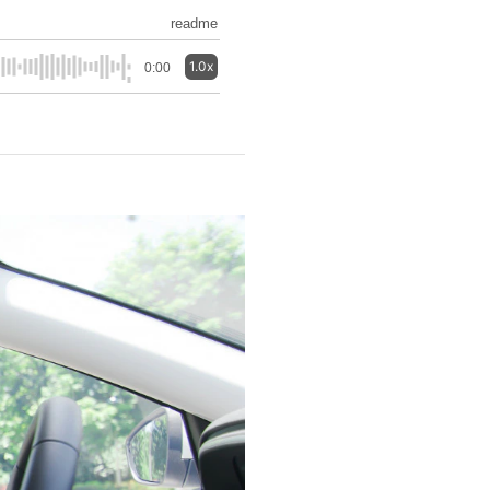
readme
1.0x
0:00