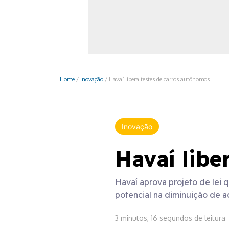
Monociclo
Moto
Ônibus
Patinete
Home
/
Inovação
/
Havaí libera testes de carros autônomos
Scooter elétr
Inovação
Havaí libe
Havaí aprova projeto de lei 
potencial na diminuição de a
3 minutos, 16 segundos de leitura