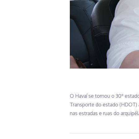
O Havaí se tornou o 30º estad
Transporte do estado (HDOT) a
nas estradas e ruas do arquipél