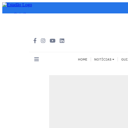
|
|
HOME
NOTÍCIAS
GUI
INOVAÇÃO
MEIOS DE 
Todos
Todos
A pé
Bicicleta
Cargas
Carro