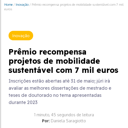
Home
/
Inovação
/
Prêmio recompensa projetos de mobilidade sustentável com 7 mil
euros
Inovação
Prêmio recompensa
projetos de mobilidade
sustentável com 7 mil euros
Inscrições estão abertas até 31 de maio; júri irá
avaliar as melhores dissertações de mestrado e
teses de doutorado no tema apresentadas
durante 2023
1 minuto, 45 segundos de leitura
Por:
Daniela Saragiotto