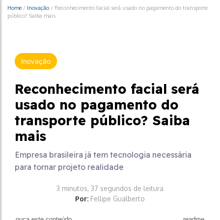
Home
/
Inovação
/
Reconhecimento facial será usado no pagamento do transporte
público? Saiba mais
Inovação
Reconhecimento facial será
usado no pagamento do
transporte público? Saiba
mais
Empresa brasileira já tem tecnologia necessária
para tornar projeto realidade
3 minutos, 37 segundos de leitura
Por:
Fellipe Gualberto
ouça este conteúdo
readme