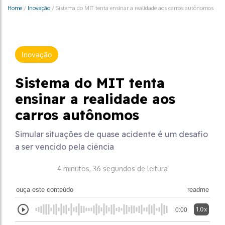
Home
/
Inovação
/
Sistema do MIT tenta ensinar a realidade aos carros autônomos
Inovação
Sistema do MIT tenta
ensinar a realidade aos
carros autônomos
Simular situações de quase acidente é um desafio
a ser vencido pela ciência
4 minutos, 36 segundos de leitura
ouça este conteúdo
readme
1.0x
0:00