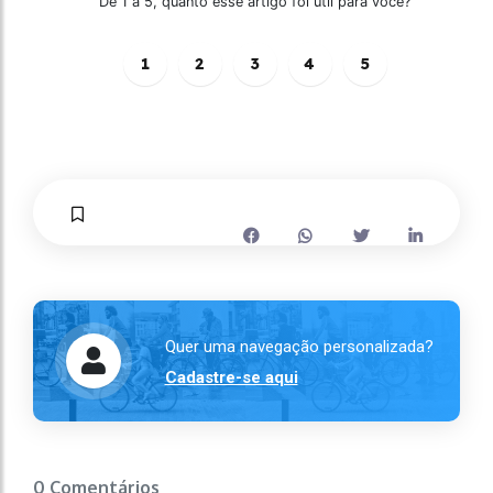
De 1 a 5, quanto esse artigo foi útil para você?
1
2
3
4
5
Quer uma navegação personalizada?
Cadastre-se aqui
0 Comentários