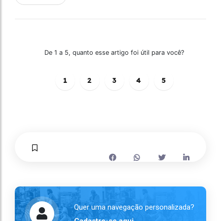
De 1 a 5, quanto esse artigo foi útil para você?
1
2
3
4
5
Quer uma navegação personalizada?
Cadastre-se aqui