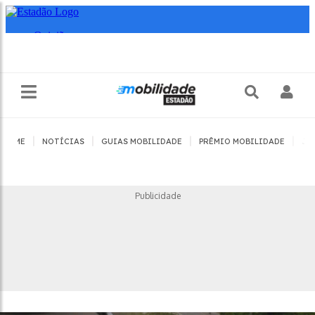
|
|
|
|
HOME
NOTÍCIAS
GUIAS MOBILIDADE
PRÊMIO MOBILIDADE
JO
Publicidade