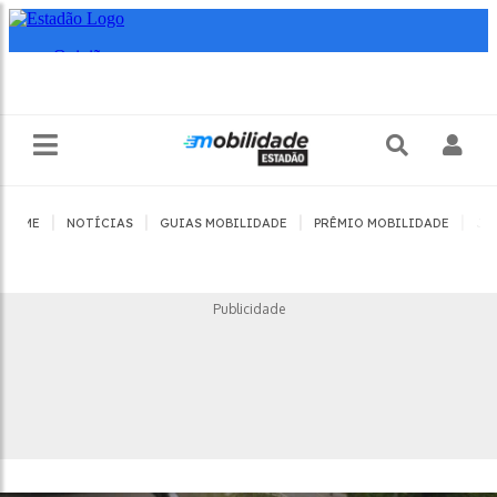
|
|
|
|
HOME
NOTÍCIAS
GUIAS MOBILIDADE
PRÊMIO MOBILIDADE
JO
Publicidade