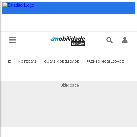
|
|
|
|
HOME
NOTÍCIAS
GUIAS MOBILIDADE
PRÊMIO MOBILIDADE
JO
Publicidade