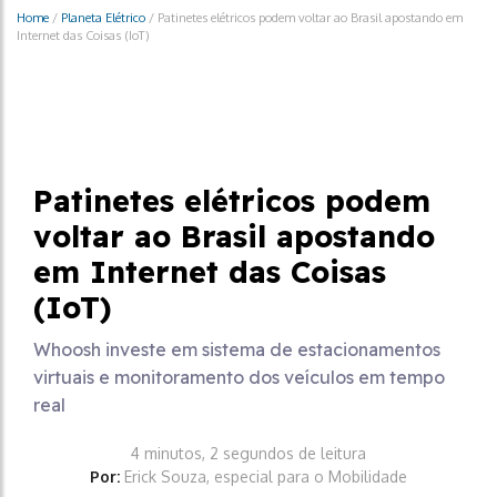
Home
/
Planeta Elétrico
/
Patinetes elétricos podem voltar ao Brasil apostando em
Internet das Coisas (IoT)
Planeta Elétrico
Patinetes elétricos podem
voltar ao Brasil apostando
em Internet das Coisas
(IoT)
Whoosh investe em sistema de estacionamentos
virtuais e monitoramento dos veículos em tempo
real
4 minutos, 2 segundos de leitura
Por:
Erick Souza, especial para o Mobilidade