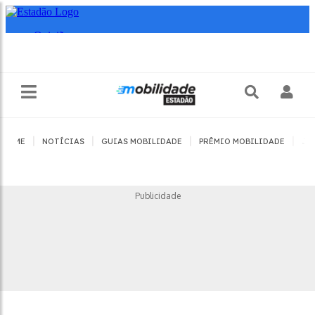
|
|
|
|
HOME
NOTÍCIAS
GUIAS MOBILIDADE
PRÊMIO MOBILIDADE
JO
Publicidade