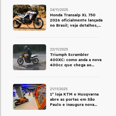
24/11/2025
Honda Transalp XL 750
2026 oficialmente lançada
no Brasil; veja detalhes,
cores e preço
22/11/2025
Triumph Scrambler
400XC: como anda a nova
400cc que chega ao
Brasil em dezembro
21/11/2025
1º loja KTM e Husqvarna
abre as portas em São
Paulo e inaugura nova
fase da marca no Brasil