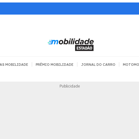
|
|
|
AS MOBILIDADE
PRÊMIO MOBILIDADE
JORNAL DO CARRO
MOTOMO
TRANSPORTE
MOBILIDADE COM
MOBILIDADE 
Publicidade
SEGURANÇA
Todos
Todos
Dia a dia
Trânsito
Empreender
Urbana
Se divertir