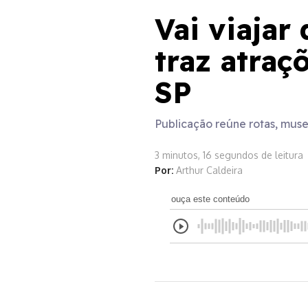
Vai viajar
traz atraç
SP
Publicação reúne rotas, museu
3 minutos, 16 segundos de leitura
Por:
Arthur Caldeira
ouça este conteúdo