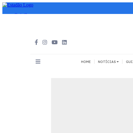
|
|
HOME
NOTÍCIAS
GUI
INOVAÇÃO
MEIOS DE 
Todos
Todos
A pé
Bicicleta
Cargas
Carro