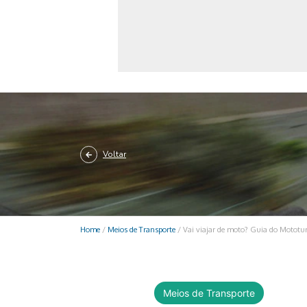
Monociclo
Moto
Ônibus
Patinete
Scooter elétr
Voltar
Home
/
Meios de Transporte
/
Vai viajar de moto? Guia do Mototur
Meios de Transporte