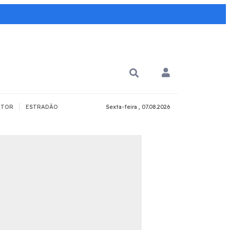
|
TOR
ESTRADÃO
Sexta-feira , 07.08.2026
PARA QUÊ?
PCD
Todos