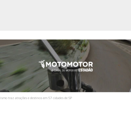
ica
ismo traz atrações e destinos em 57 cidades de SP