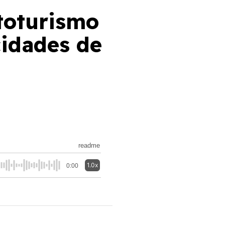
toturismo
cidades de
readme
1.0x
0:00