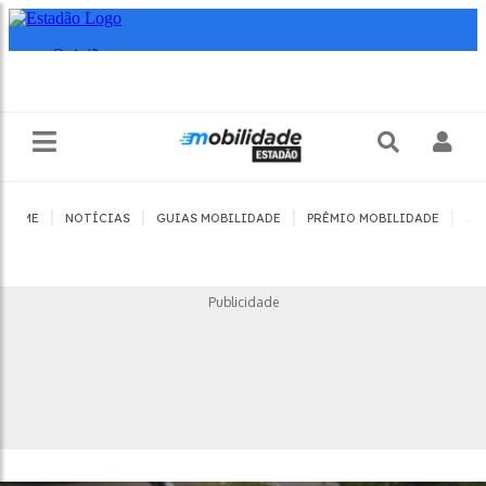
|
|
|
|
HOME
NOTÍCIAS
GUIAS MOBILIDADE
PRÊMIO MOBILIDADE
JO
Publicidade