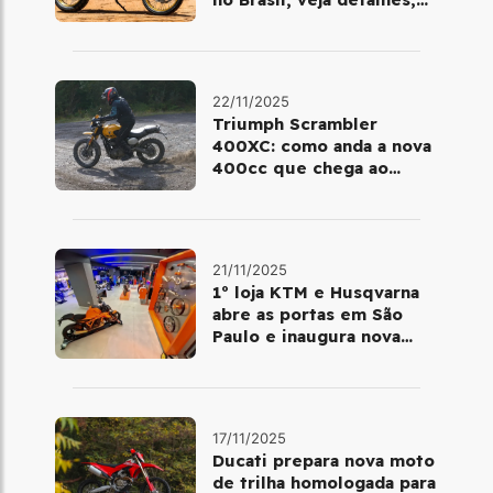
cores e preço
22/11/2025
Triumph Scrambler
400XC: como anda a nova
400cc que chega ao
Brasil em dezembro
21/11/2025
1º loja KTM e Husqvarna
abre as portas em São
Paulo e inaugura nova
fase da marca no Brasil
17/11/2025
Ducati prepara nova moto
de trilha homologada para