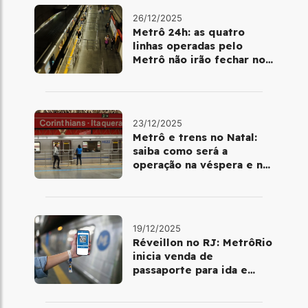
26/12/2025
Metrô 24h: as quatro
linhas operadas pelo
Metrô não irão fechar no
último final de semana do
ano
23/12/2025
Metrô e trens no Natal:
saiba como será a
operação na véspera e no
dia 25 de dezembro
19/12/2025
Réveillon no RJ: MetrôRio
inicia venda de
passaporte para ida e
volta de Copacabana