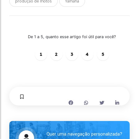
produção de motos
Yamaha
De 1 a 5, quanto esse artigo foi útil para você?
1
2
3
4
5
Quer uma navegação personalizada?