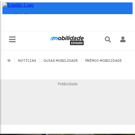
|
|
|
|
HOME
NOTÍCIAS
GUIAS MOBILIDADE
PRÊMIO MOBILIDADE
JO
Publicidade