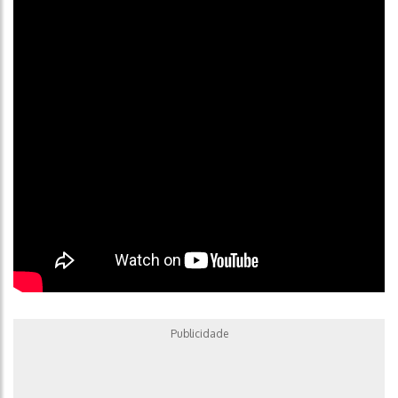
Yamaha também trabalha em sistema híbrido convencional
que poderá equipar uma scooter
Publicidade