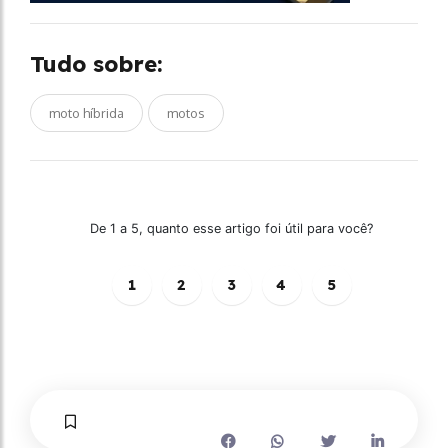
Tudo sobre:
moto híbrida
motos
De 1 a 5, quanto esse artigo foi útil para você?
1
2
3
4
5