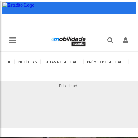
|
|
|
|
HOME
NOTÍCIAS
GUIAS MOBILIDADE
PRÊMIO MOBILIDADE
JO
Publicidade