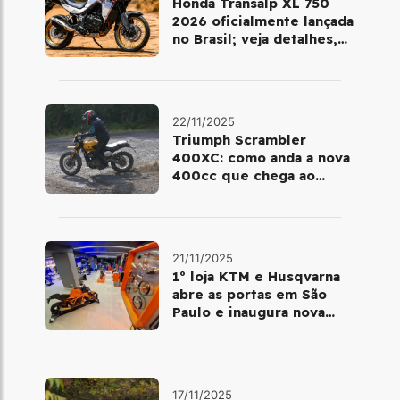
Honda Transalp XL 750
2026 oficialmente lançada
no Brasil; veja detalhes,
cores e preço
22/11/2025
Triumph Scrambler
400XC: como anda a nova
400cc que chega ao
Brasil em dezembro
21/11/2025
1º loja KTM e Husqvarna
abre as portas em São
Paulo e inaugura nova
fase da marca no Brasil
17/11/2025