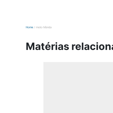
Monociclo
Moto
Ônibus
Home
/
moto híbrida
Patinete
Scooter elétr
Matérias relacion