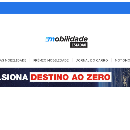
|
|
|
AS MOBILIDADE
PRÊMIO MOBILIDADE
JORNAL DO CARRO
MOTOMO
TRANSPORTE
MOBILIDADE COM
MOBILIDADE 
SEGURANÇA
Todos
Todos
Dia a dia
Trânsito
Empreender
Urbana
Se divertir