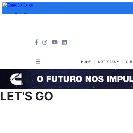
|
|
HOME
NOTÍCIAS
GUI
INOVAÇÃO
MEIOS DE 
Todos
Todos
LET'S GO
A pé
Bicicleta
Cargas
Carro