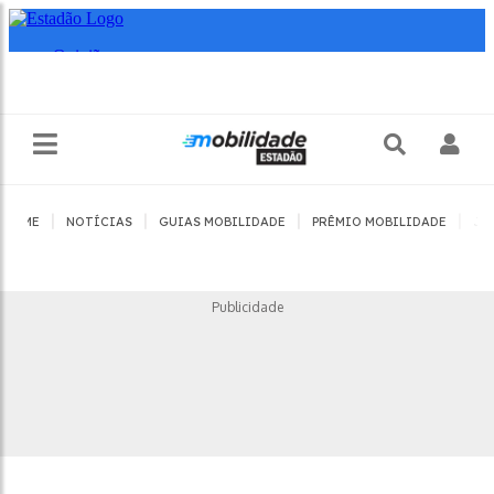
|
|
|
|
HOME
NOTÍCIAS
GUIAS MOBILIDADE
PRÊMIO MOBILIDADE
JO
Publicidade