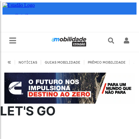
|
|
|
|
HOME
NOTÍCIAS
GUIAS MOBILIDADE
PRÊMIO MOBILIDADE
JO
LET'S GO