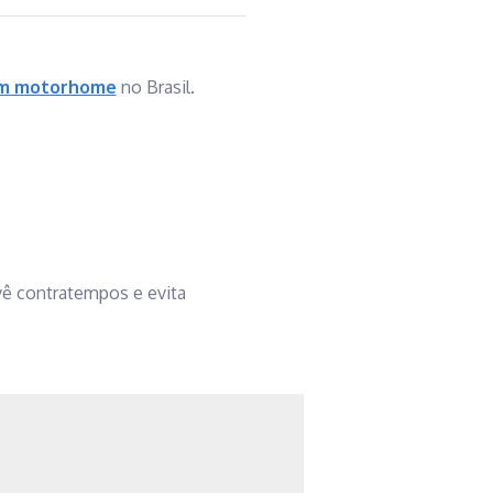
um motorhome
no Brasil.
vê contratempos e evita