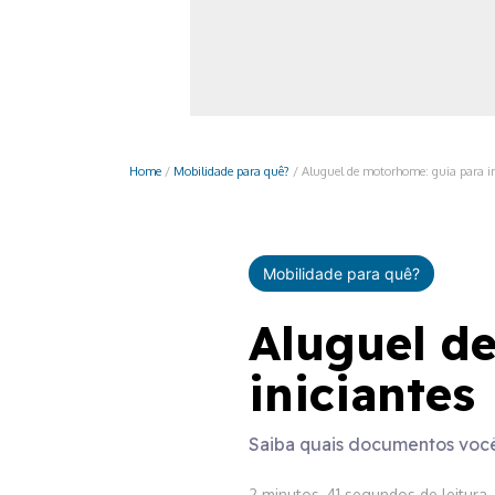
Monociclo
Moto
Ônibus
Patinete
Home
/
Mobilidade para quê?
/
Aluguel de motorhome: guia para in
Scooter elétr
Mobilidade para quê?
Aluguel d
iniciantes
Saiba quais documentos você 
2 minutos, 41 segundos de leitura