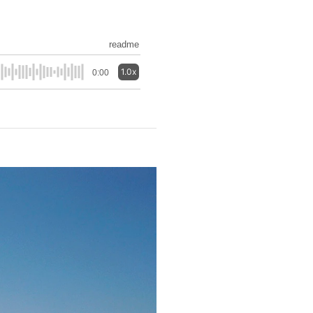
readme
1.0x
0:00