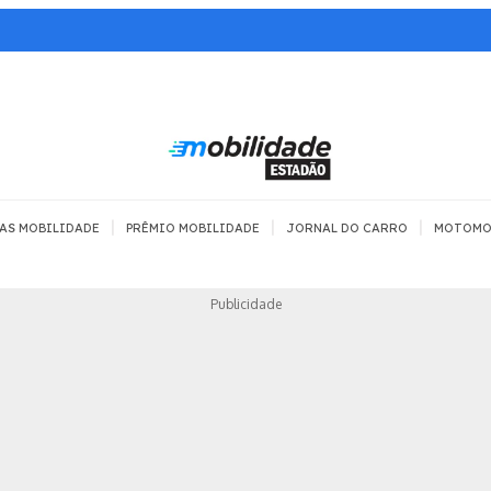
|
|
|
AS MOBILIDADE
PRÊMIO MOBILIDADE
JORNAL DO CARRO
MOTOMO
TRANSPORTE
MOBILIDADE COM
MOBILIDADE 
Publicidade
SEGURANÇA
Todos
Todos
Dia a dia
Trânsito
Empreender
Urbana
Se divertir