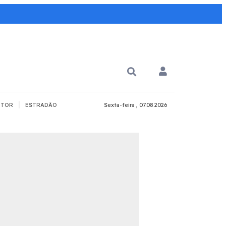
|
TOR
ESTRADÃO
Sexta-feira , 07.08.2026
PARA QUÊ?
PCD
Todos