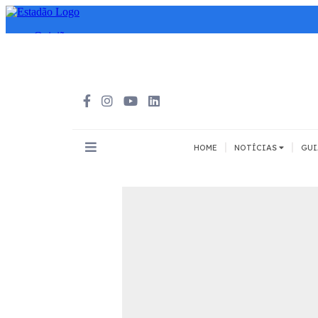
|
|
HOME
NOTÍCIAS
GUI
INOVAÇÃO
MEIOS DE 
Todos
Todos
A pé
Bicicleta
Cargas
Carro