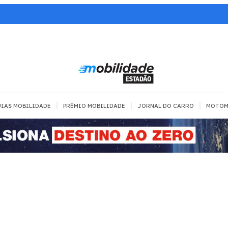
|
|
|
IAS MOBILIDADE
PRÊMIO MOBILIDADE
JORNAL DO CARRO
MOTOM
TRANSPORTE
MOBILIDADE COM
MOBILIDADE 
SEGURANÇA
Todos
Todos
Dia a dia
Trânsito
Empreender
Urbana
Se divertir