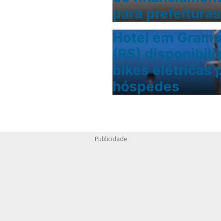
para prefeituras
Hotel em Gram
(RS) disponibili
bikes elétricas 
hóspedes
Publicidade