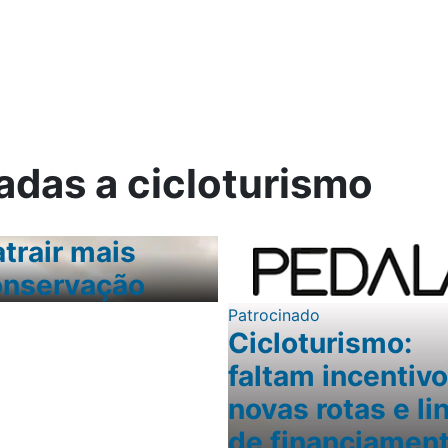
ica
adas a cicloturismo
atrair mais
Ciclistas pedal
conservação
para apoiar pes
Patrocinado
Cicloturismo:
faltam incentivo
novas rotas e li
de financiamen