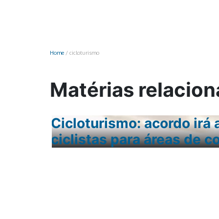
Monociclo
Moto
Ônibus
Home
/
cicloturismo
Patinete
Scooter elétr
Matérias relacion
smo
Cicloturismo: acordo irá 
ulista
ciclistas para áreas de 