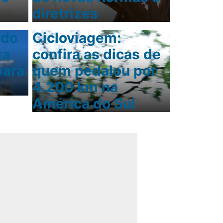
diretrizes
ado
Cicloviagem:
za
confira as dicas de
para
quem pedalou por
4.200 km na
América do Sul