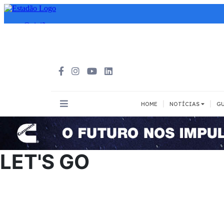
|
|
HOME
NOTÍCIAS
GU
INOVAÇÃO
MEIOS DE 
Todos
Todos
LET'S GO
A pé
Bicicleta
Cargas
Carro