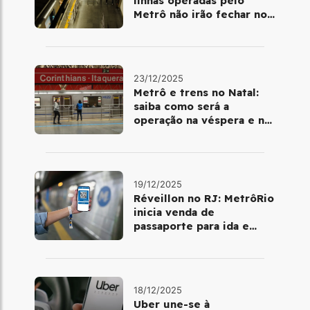
linhas operadas pelo
Metrô não irão fechar no
último final de semana do
ano
23/12/2025
Metrô e trens no Natal:
saiba como será a
operação na véspera e no
dia 25 de dezembro
19/12/2025
Réveillon no RJ: MetrôRio
inicia venda de
passaporte para ida e
volta de Copacabana
18/12/2025
Uber une-se à